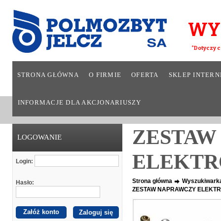
WY
*Dotyczy c
STRONA GŁÓWNA
O FIRMIE
OFERTA
SKLEP INTER
INFORMACJE DLA AKCJONARIUSZY
ZESTAW
LOGOWANIE
ELEKTR
Login:
Strona główna
Wyszukiwark
Hasło:
ZESTAW NAPRAWCZY ELEKTR
Załóż konto