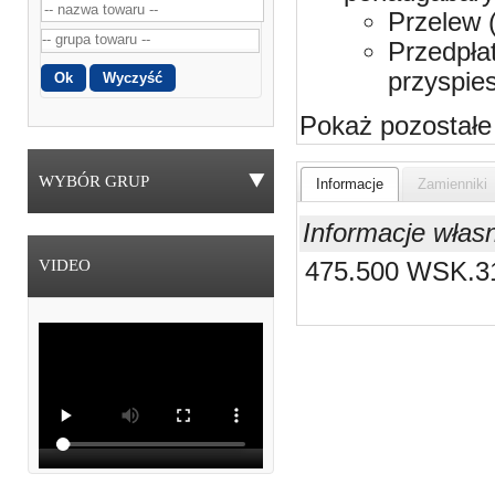
Przelew 
Przedpła
przyspie
Pokaż pozostałe
WYBÓR GRUP
Informacje
Zamienniki
Informacje włas
VIDEO
475.500 WSK.3