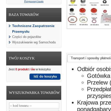
Przypomnij hasło
BAZA TOWARÓW
Techniczne Zaopatrzenie
Przemysłu
Części do pojazdów
Wyszukiwanie wg Samochodu
TWÓJ KOSZYK
Transport i sposoby płatnośc
Odbiór osobi
Jest
0 produkt / ów
w koszyku
Gotówka 
Idź do koszyka
Przelew 
Przedpła
WYSZUKIWARKA TOWARÓW
przyspie
Krajowa prze
ponadgabaryt