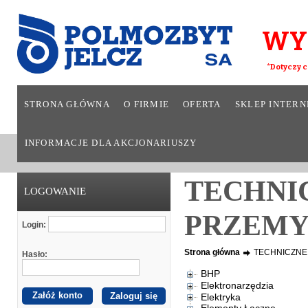
WY
*Dotyczy c
STRONA GŁÓWNA
O FIRMIE
OFERTA
SKLEP INTER
INFORMACJE DLA AKCJONARIUSZY
TECHNI
LOGOWANIE
PRZEMY
Login:
Strona główna
TECHNICZNE
Hasło:
BHP
Elektronarzędzia
Załóż konto
Elektryka