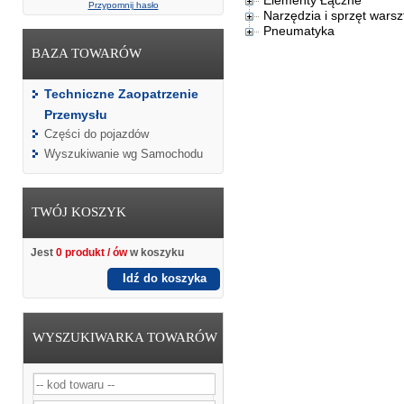
Elementy Łączne
Przypomnij hasło
Narzędzia i sprzęt wars
Pneumatyka
BAZA TOWARÓW
Techniczne Zaopatrzenie
Przemysłu
Części do pojazdów
Wyszukiwanie wg Samochodu
TWÓJ KOSZYK
Jest
0 produkt / ów
w koszyku
Idź do koszyka
WYSZUKIWARKA TOWARÓW