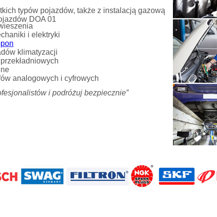
tkich typów pojazdów, także z instalacją gazową
Pojazdów DOA 01
awieszenia
haniki i elektryki
opon
adów klimatyzacji
 przekładniowych
jne
afów analogowych i cyfrowych
esjonalistów i podróżuj bezpiecznie”