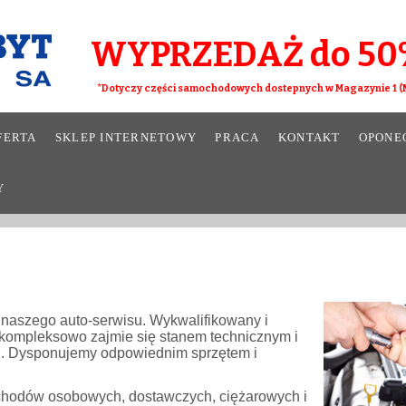
WYPRZEDAŻ do 50
*Dotyczy części samochodowych dostepnych w Magazynie 1 (M
FERTA
SKLEP INTERNETOWY
PRACA
KONTAKT
OPONE
Y
 naszego auto-serwisu. Wykwalifikowany i
ompleksowo zajmie się stanem technicznym i
. Dysponujemy odpowiednim sprzętem i
hodów osobowych, dostawczych, ciężarowych i