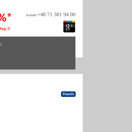
%*
+48 71 381 94 00
kontakt
ag. 1)
O