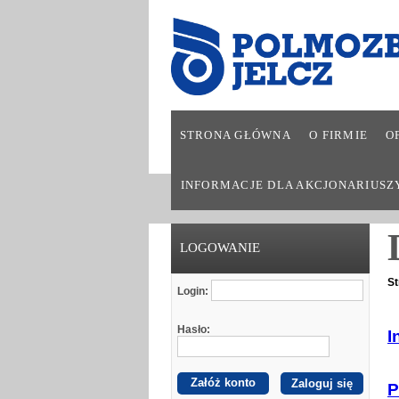
STRONA GŁÓWNA
O FIRMIE
O
INFORMACJE DLA AKCJONARIUSZ
LOGOWANIE
St
Login:
Hasło:
I
Załóż konto
P