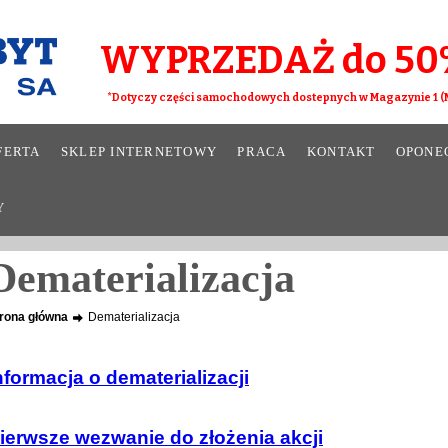
WYPRZEDAŻ do 50
*Dotyczy części samochodowych dostepnych w Magazynie 1 (M
FERTA
SKLEP INTERNETOWY
PRACA
KONTAKT
OPONE
Y
Dematerializacja
rona główna
Dematerializacja
nformacja o dematerializacji
ierwsze wezwanie do złożenia akcji