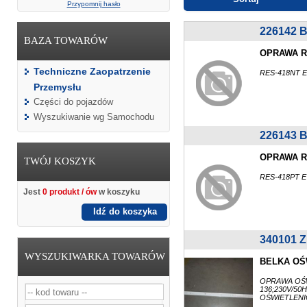
Przypomnij hasło
226142
BAZA TOWARÓW
OPRAWA R
Techniczne Zaopatrzenie
RES-418NT 
Przemysłu
Części do pojazdów
Wyszukiwanie wg Samochodu
226143
OPRAWA R
TWÓJ KOSZYK
RES-418PT 
Jest
0 produkt / ów
w koszyku
Idź do koszyka
340101 
WYSZUKIWARKA TOWARÓW
BELKA OŚ
OPRAWA OŚW
136;230V/5
OŚWIETLEN