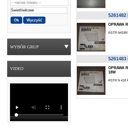
526148
OPRAWA R
RSTR N418N
WYBÓR GRUP
526148
OPRAWA R
VIDEO
18W
RSTR N 418 