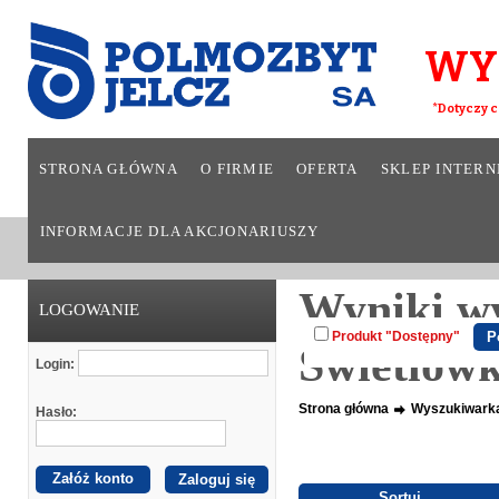
WY
*Dotyczy c
STRONA GŁÓWNA
O FIRMIE
OFERTA
SKLEP INTER
INFORMACJE DLA AKCJONARIUSZY
Wyniki wy
LOGOWANIE
Produkt "Dostępny"
Świetlów
Login:
Strona główna
Wyszukiwark
Hasło:
Załóż konto
Sortuj