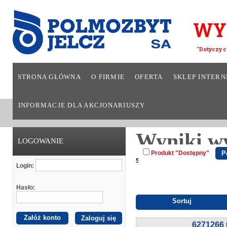
WY
*Dotyczy c
STRONA GŁÓWNA
O FIRMIE
OFERTA
SKLEP INTER
INFORMACJE DLA AKCJONARIUSZY
Wyniki w
LOGOWANIE
Produkt "Dostępny"
Strona główna
Wyszukiwark
Login:
Hasło:
Sortuj
Załóż konto
6271266