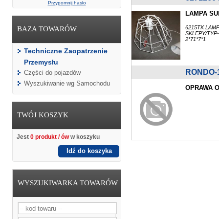
Przypomnij hasło
LAMPA SU
6215TK LAM
BAZA TOWARÓW
SKLEPY/TYP-
2*71*7*1
Techniczne Zaopatrzenie
Przemysłu
RONDO-
Części do pojazdów
Wyszukiwanie wg Samochodu
OPRAWA O
TWÓJ KOSZYK
Jest
0 produkt / ów
w koszyku
Idź do koszyka
WYSZUKIWARKA TOWARÓW