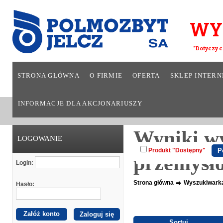
WY
*Dotyczy c
STRONA GŁÓWNA
O FIRMIE
OFERTA
SKLEP INTER
INFORMACJE DLA AKCJONARIUSZY
Wyniki w
LOGOWANIE
Produkt "Dostępny"
przemysł
Login:
Strona główna
Wyszukiwark
Hasło:
Załóż konto
Sortuj