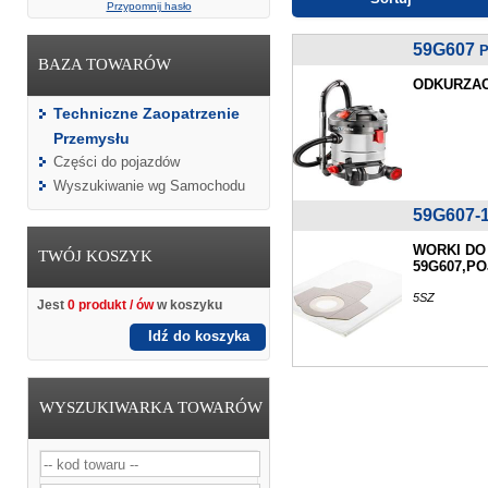
Przypomnij hasło
59G607
P
BAZA TOWARÓW
ODKURZAC
Techniczne Zaopatrzenie
Przemysłu
Części do pojazdów
Wyszukiwanie wg Samochodu
59G607-
WORKI DO
TWÓJ KOSZYK
59G607,P
5SZ
Jest
0 produkt / ów
w koszyku
Idź do koszyka
WYSZUKIWARKA TOWARÓW