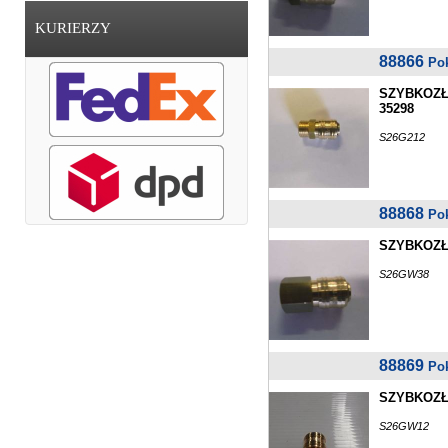
KURIERZY
88866
Po
SZYBKOZŁ
35298
S26G212
88868
Po
SZYBKOZŁ
S26GW38
88869
Po
SZYBKOZŁ
S26GW12