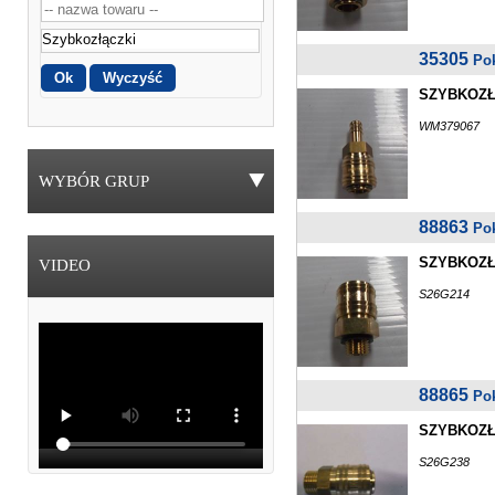
35305
Po
SZYBKOZŁĄ
WM379067
WYBÓR GRUP
88863
Po
SZYBKOZŁ
VIDEO
S26G214
88865
Po
SZYBKOZŁ
S26G238