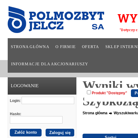
WY
*Dotyczy c
STRONA GŁÓWNA
O FIRMIE
OFERTA
SKLEP INTER
INFORMACJE DLA AKCJONARIUSZY
Wyniki wy
LOGOWANIE
Produkt "Dostępny"
Szybkozłą
Login:
Strona główna
Wyszukiwark
Hasło:
Załóż konto
Sortuj