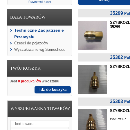
Przypomnij hasło
35299
Po
BAZA TOWARÓW
SZYBKOZŁ
35299
Techniczne Zaopatrzenie
Przemysłu
Części do pojazdów
Wyszukiwanie wg Samochodu
35302
Po
SZYBKOZŁĄ
TWÓJ KOSZYK
Jest
0 produkt / ów
w koszyku
Idź do koszyka
35303
Po
WYSZUKIWARKA TOWARÓW
SZYBKOZŁĄ
WM379067