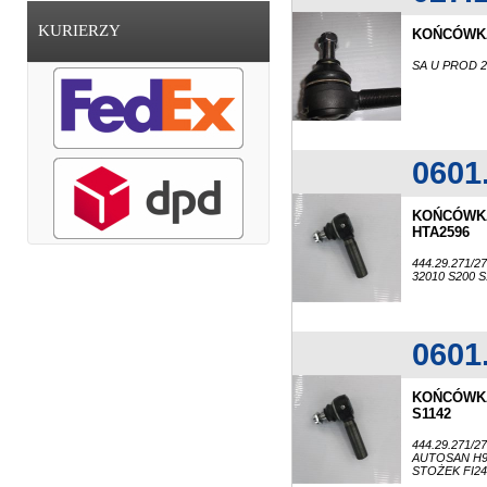
KURIERZY
KOŃCÓWKA
SA U PROD 2
0601
KOŃCÓWKA
HTA2596
444.29.271/2
32010 S200 S
0601
KOŃCÓWKA
S1142
444.29.271/2
AUTOSAN H9 
STOŻEK FI2