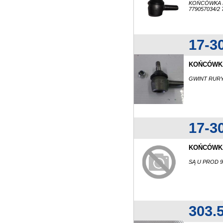
KOŃCÓWKA 
779057034/2 
17-3
KOŃCÓWKA
GWINT RURY
17-3
KOŃCÓWK
SĄ U PROD 9
303.