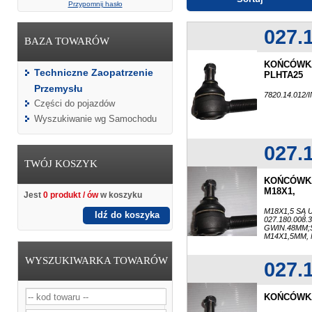
Przypomnij hasło
027.
BAZA TOWARÓW
KOŃCÓWKA
Techniczne Zaopatrzenie
PLHTA25
Przemysłu
7820.14.012
Części do pojazdów
Wyszukiwanie wg Samochodu
027.
TWÓJ KOSZYK
KOŃCÓWKA
M18X1,
Jest
0 produkt / ów
w koszyku
M18X1,5 SĄ 
Idź do koszyka
027.180.008.3
GWIN.48MM;
M14X1,5MM, 
WYSZUKIWARKA TOWARÓW
027.
KOŃCÓWKA