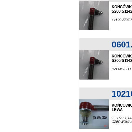
KOŃCÓWKA
S200,S114
444.29.272/
0601
KOŃCÓWKA
S200/S114
RZEMIOSŁO /
1021
KOŃCÓWKA
LEWA
JELCZ 6X; P6
CZERWONA 04