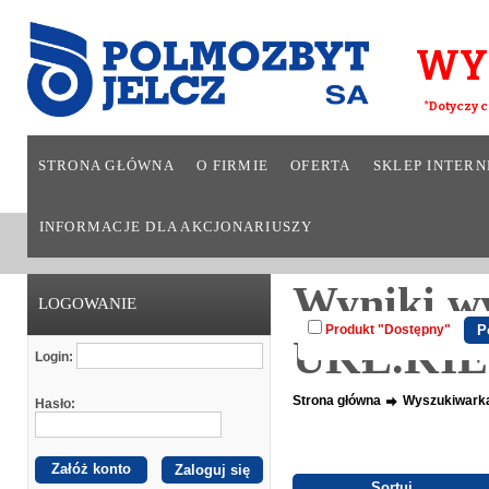
WY
*Dotyczy c
STRONA GŁÓWNA
O FIRMIE
OFERTA
SKLEP INTER
INFORMACJE DLA AKCJONARIUSZY
Wyniki w
LOGOWANIE
Produkt "Dostępny"
UKŁ.KI
Login:
Strona główna
Wyszukiwark
Hasło:
Załóż konto
Sortuj