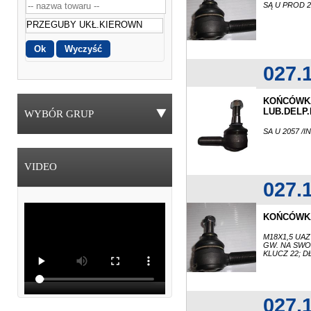
SĄ U PROD 20
027.
KOŃCÓWK
LUB.DELP.
WYBÓR GRUP
SA U 2057 /
VIDEO
027.
KOŃCÓWKA
M18X1,5 UAZ
GW. NA SWO
KLUCZ 22; D
027.