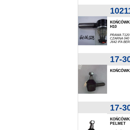
1021
KOŃCÓWKA
H10
PRAWA T120
CZARNA 040 
J642 IFA BE
17-3
KOŃCÓWKA
17-3
KOŃCÓWKA
PELMET